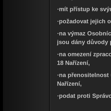
·
mít přístup ke sv
·
požadovat jejich op
·
na výmaz Osobníc
jsou dány důvody p
·
na omezení zpraco
18 Nařízení,
·
na přenositelnost
Nařízení,
·
podat proti Správc