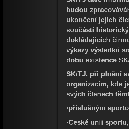
budou zpracováván
ukončení jejich čl
součástí historic
dokládajících činno
výkazy výsledků s
dobu existence SK
SK/TJ, při plnění 
organizacím, kde j
svých členech těm
·
příslušným sport
·
České unii sportu,