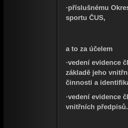
·
příslušnému Okre
sportu ČUS,
a to za účelem
·
vedení evidence č
základě jeho vnitř
činnosti a identifi
·
vedení evidence č
vnitřních předpisů.