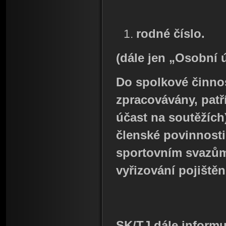
rodné číslo.
(dále jen „Osobní 
Do spolkové činnos
zpracovávány, patř
účast na soutěžích
členské povinnosti
sportovním svazům,
vyřizování pojištěn
SK/TJ dále informu