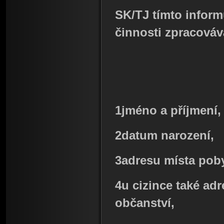
SK/TJ tímto inform
činnosti zpracováv
1
jméno a příjmení,
2
datum narození,
3
adresu místa pob
4
u cizince také adr
občanství,