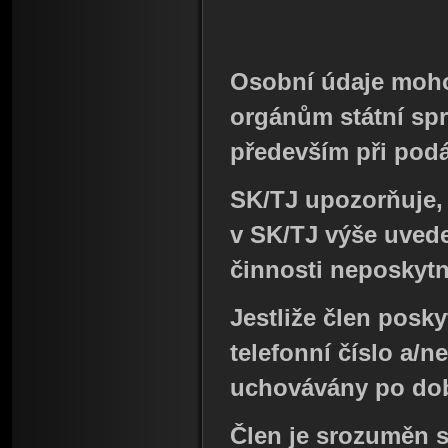
Osobní údaje moho
orgánům státní spr
především při podá
SK/TJ upozorňuje, 
v SK/TJ výše uved
činnosti neposkytn
Jestliže člen pos
telefonní číslo a/
uchovávány po dob
Člen je srozuměn 