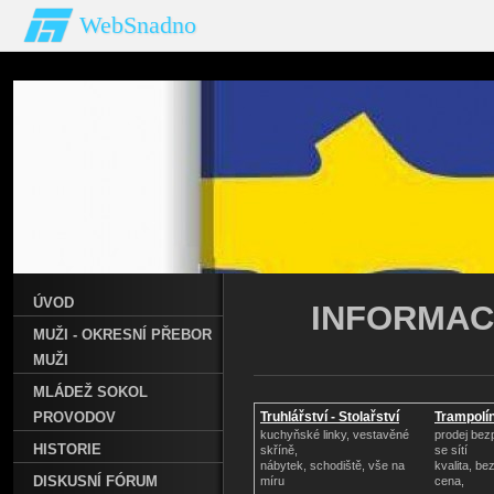
WebSnadno
ÚVOD
INFORMAC
MUŽI - OKRESNÍ PŘEBOR
MUŽI
MLÁDEŽ SOKOL
PROVODOV
Truhlářství - Stolařství
Trampolín
kuchyňské linky, vestavěné
prodej bez
HISTORIE
skříně,
se sítí
nábytek, schodiště, vše na
kvalita, b
DISKUSNÍ FÓRUM
míru
cena,