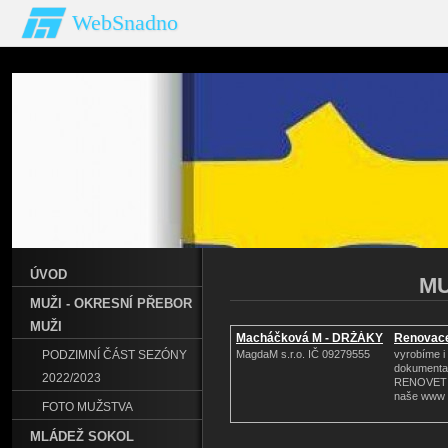
WebSnadno
ÚVOD
MU
MUŽI - OKRESNÍ PŘEBOR
MUŽI
Macháčková M - DRŽÁKY
Renovace
PODZIMNÍ ČÁST SEZÓNY
MagdaM s.r.o. IČ 09279555
vyrobíme i 
dokumenta
2022/2023
RENOVET s.
naše www
FOTO MUŽSTVA
MLÁDEŽ SOKOL