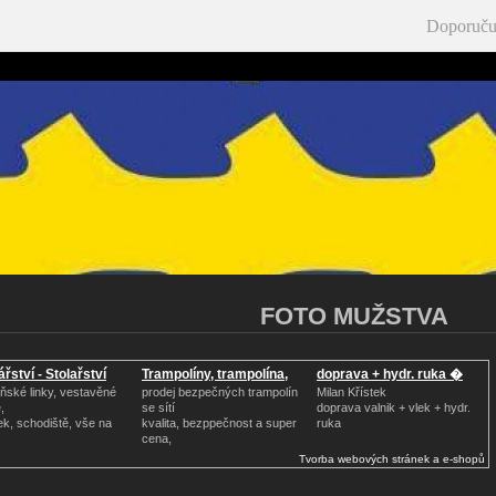
Doporuču
FOTO MUŽSTVA
ářství - Stolařství
Trampolíny, trampolína,
doprava + hydr. ruka �
ňské linky, vestavěné
prodej bezpečných trampolín
Milan Křístek
,
se sítí
doprava valnik + vlek + hydr.
ek, schodiště, vše na
kvalita, bezppečnost a super
ruka
cena,
Tvorba webových stránek a e-shopů