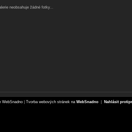
lerie neobsahuje žádné fotky...
ce WebSnadno
|
Tvorba webových stránek na
WebSnadno
|
Nahlásit protip