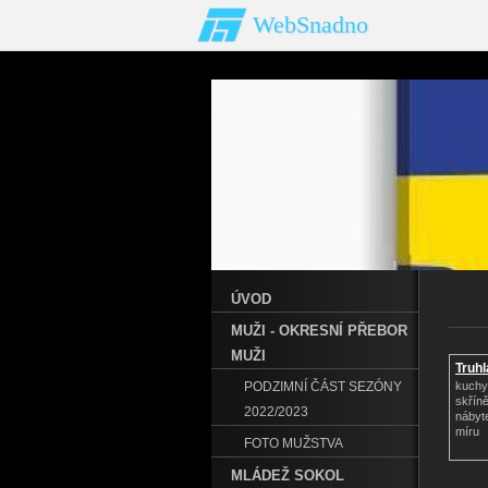
WebSnadno
ÚVOD
MUŽI - OKRESNÍ PŘEBOR
MUŽI
Truhl
PODZIMNÍ ČÁST SEZÓNY
kuchy
skříně
2022/2023
nábyt
míru
FOTO MUŽSTVA
MLÁDEŽ SOKOL