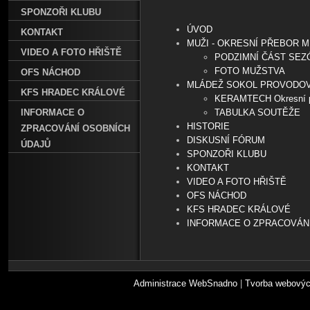
SPONZOŘI KLUBU
ÚVOD
KONTAKT
MUŽI - OKRESNÍ PŘEBOR M
VIDEO A FOTO HŘIŠTĚ
PODZIMNÍ ČÁST SEZÓ
FOTO MUŽSTVA
OFS NÁCHOD
MLÁDEŽ SOKOL PROVODO
KFS HRADEC KRÁLOVÉ
KERAMTECH Okresní př
INFORMACE O
TABULKA SOUTĚŽE
HISTORIE
ZPRACOVÁNÍ OSOBNÍCH
DISKUSNÍ FÓRUM
ÚDAJŮ
SPONZOŘI KLUBU
KONTAKT
VIDEO A FOTO HŘIŠTĚ
OFS NÁCHOD
KFS HRADEC KRÁLOVÉ
INFORMACE O ZPRACOVÁN
Administrace WebSnadno
|
Tvorba webovýc