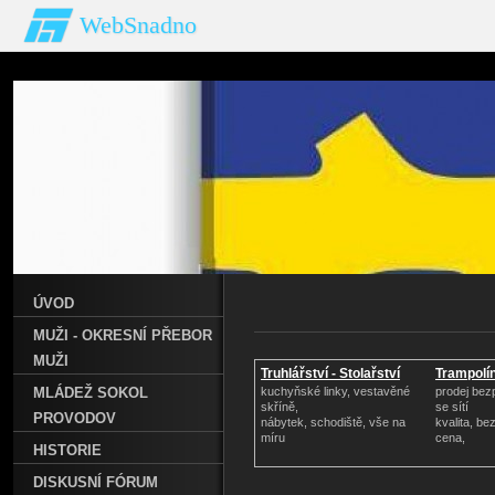
WebSnadno
ÚVOD
MUŽI - OKRESNÍ PŘEBOR
MUŽI
Truhlářství - Stolařství
Trampolín
MLÁDEŽ SOKOL
kuchyňské linky, vestavěné
prodej bez
skříně,
se sítí
PROVODOV
nábytek, schodiště, vše na
kvalita, b
míru
cena,
HISTORIE
DISKUSNÍ FÓRUM